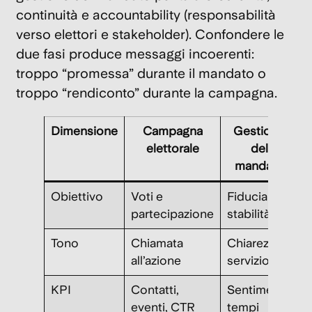
continuità e
accountability
(responsabilità
verso elettori e stakeholder). Confondere le
due fasi produce messaggi incoerenti:
troppo “promessa” durante il mandato o
troppo “rendiconto” durante la campagna.
Dimensione
Campagna
Gestione
elettorale
del
mandato
Obiettivo
Voti e
Fiducia e
partecipazione
stabilità
Tono
Chiamata
Chiarezza e
all’azione
servizio
KPI
Contatti,
Sentiment,
eventi, CTR
tempi