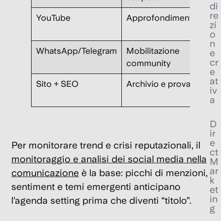
di
re
YouTube
Approfondimento
Ric
zi
o
n
WhatsApp/Telegram
Mobilitazione
Con
e
cr
community
dir
e
at
Sito + SEO
Archivio e prova
Spa
iv
pro
a
D
ir
e
Per monitorare trend e crisi reputazionali, il
ct
monitoraggio e analisi dei social media nella
M
ar
comunicazione
è la base: picchi di menzioni,
k
sentiment e temi emergenti anticipano
et
in
l’agenda setting prima che diventi “titolo”.
g