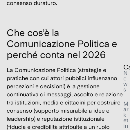
L’
consenso duraturo.
ar
ap
al
Che cos’è la
Ma
Comunicazione Politica e
6
Feb
202
perché conta nel 2026
Ca
La
Comunicazione Politica
(strategie e
N
pratiche con cui attori pubblici influenzano
e
w
percezioni e decisioni) è la gestione
s
continuativa di messaggi, ascolto e relazione
tra istituzioni, media e cittadini per costruire
M
ar
consenso
(supporto misurabile a idee e
k
leadership) e
reputazione istituzionale
et
in
(fiducia e credibilità attribuite a un ruolo