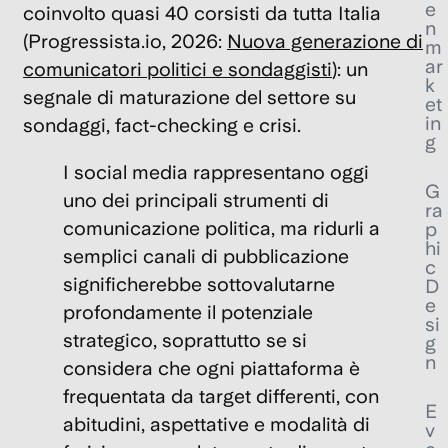
e
coinvolto
quasi 40 corsisti
da tutta Italia
n
(Progressista.io, 2026:
Nuova generazione di
m
ar
comunicatori politici e sondaggisti
): un
k
segnale di maturazione del settore su
et
in
sondaggi, fact-checking e crisi.
g
I social media rappresentano oggi
G
uno dei principali strumenti di
ra
comunicazione politica, ma ridurli a
p
hi
semplici canali di pubblicazione
c
significherebbe sottovalutarne
D
e
profondamente il potenziale
si
strategico, soprattutto se si
g
n
considera che ogni piattaforma è
frequentata da target differenti, con
E
abitudini, aspettative e modalità di
v