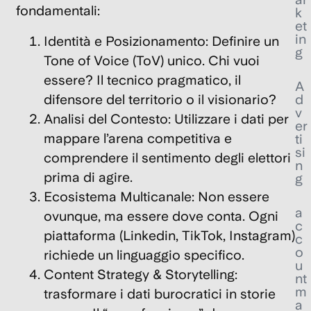
fondamentali:
k
et
in
Identità e Posizionamento: Definire un
g
Tone of Voice (ToV) unico. Chi vuoi
essere? Il tecnico pragmatico, il
A
d
difensore del territorio o il visionario?
v
Analisi del Contesto: Utilizzare i dati per
er
mappare l’arena competitiva e
ti
si
comprendere il sentimento degli elettori
n
prima di agire.
g
Ecosistema Multicanale: Non essere
a
ovunque, ma essere dove conta. Ogni
c
piattaforma (Linkedin, TikTok, Instagram)
c
o
richiede un linguaggio specifico.
u
Content Strategy & Storytelling:
nt
m
trasformare i dati burocratici in storie
a