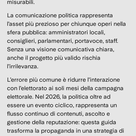
c
misurabili.
15
La comunicazione politica rappresenta
Nov
202
l’asset più prezioso per chiunque operi nella
sfera pubblica: amministratori locali,
consiglieri, parlamentari, portavoce, staff.
B
Senza una visione comunicativa chiara,
St
anche il progetto più valido rischia
di
l’irrilevanza.
s
5
L’errore più comune
è ridurre l’interazione
pa
con l’elettorato ai soli mesi della campagna
fo
elettorale. Nel 2026, la politica oltre ad
18
essere un evento ciclico, rappresenta un
Ott
202
flusso continuo di contenuti, ascolto e
gestione della reputazione: questa guida
trasforma la propaganda in una strategia di