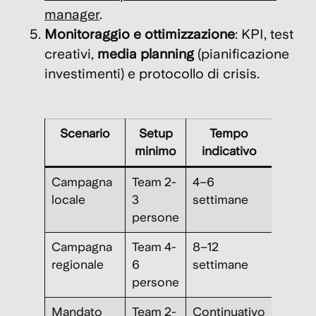
manager
.
Monitoraggio e ottimizzazione
: KPI, test
creativi,
media planning
(pianificazione
investimenti) e protocollo di crisis.
Scenario
Setup
Tempo
Outp
minimo
indicativo
Campagna
Team 2-
4–6
Format
locale
3
settimane
piano 
persone
Campagna
Team 4-
8–12
Rubri
regionale
6
settimane
+ war
persone
room
Mandato
Team 2-
Continuativo
Report