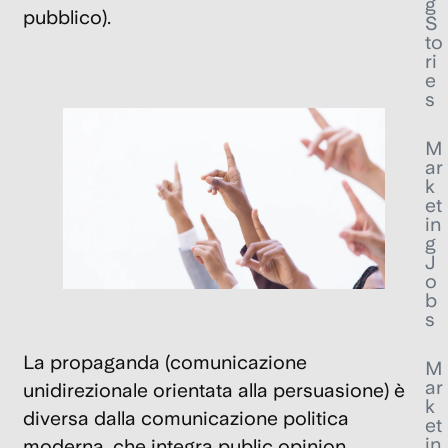
g
pubblico).
S
to
ri
e
s
M
ar
k
et
in
g
J
o
b
s
La
propaganda
(comunicazione
M
ar
unidirezionale orientata alla persuasione) è
k
diversa dalla comunicazione politica
et
in
moderna, che integra
public opinion