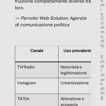
e
fruizione completamente diverse tra
nt
loro.
i
e
— Parrotto Web Solution, Agenzia
C
o
di comunicazione politica
m
m
u
ni
ty
Canale
Uso prevalente
E
m
ai
TV/Radio
Notorietà e
Cop
l
legittimazione
am
m
ar
Instagram
Umanizzazione
Sto
k
et
vis
in
g
TikTok
Attenzione e
Vid
scoperta