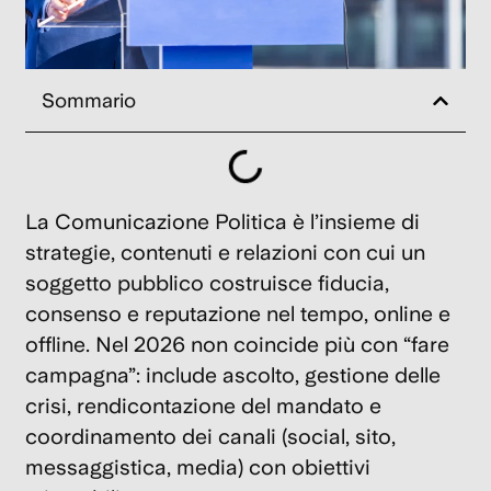
ne
23
Feb
202
Sommario
B
Id
La Comunicazione Politica è l’insieme di
di
strategie, contenuti e relazioni con cui un
s
soggetto pubblico costruisce fiducia,
5
consenso e reputazione nel tempo, online e
co
offline. Nel 2026 non coincide più con “fare
e
campagna”: include ascolto, gestione delle
e
crisi, rendicontazione del mandato e
p
coordinamento dei canali (social, sito,
di
messaggistica, media) con obiettivi
da