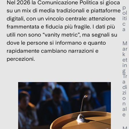
Nel 2026 la Comunicazione Politica si gioca
p
su un mix di media tradizionali e piattaforme
ol
iti
digitali, con un vincolo centrale: attenzione
c
frammentata e fiducia più fragile. I dati più
a
utili non sono “vanity metric”, ma segnali su
dove le persone si informano e quanto
M
ar
rapidamente cambiano narrazioni e
k
percezioni.
et
in
g
Tr
a
di
zi
o
n
al
e
M