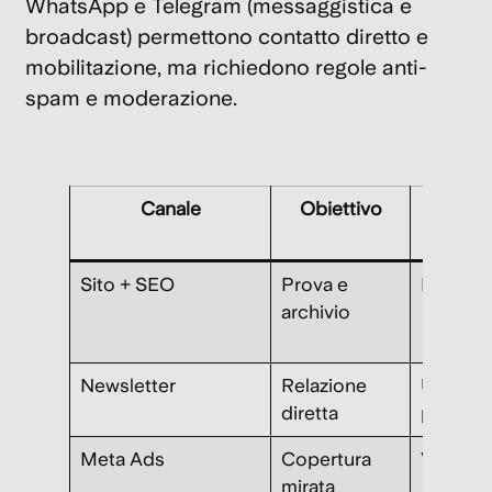
WhatsApp
e
Telegram
(messaggistica e
broadcast) permettono contatto diretto e
mobilitazione, ma richiedono regole anti-
spam e moderazione.
Canale
Obiettivo
For
Sito + SEO
Prova e
News, d
archivio
Newsletter
Relazione
Update
diretta
periodic
Meta Ads
Copertura
Video, c
mirata