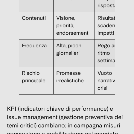
risposta
Contenuti
Visione,
Risultati,
priorità,
scadenze,
endorsement
impatti
Frequenza
Alta, picchi
Regolare,
giornalieri
ritmo
settimanale
Rischio
Promesse
Vuoto
principale
irrealistiche
narrativo e
crisi
KPI
(indicatori chiave di performance) e
issue management
(gestione preventiva dei
temi critici) cambiano: in campagna misuri
conversione e mobilitazione; nel mandato