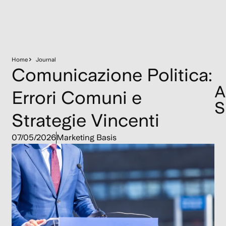
Home
Journal
Comunicazione Politica:
A
Errori Comuni e
S
Strategie Vincenti
Tr
07/05/2026
Marketing Basis
Em
s
o
n
s
u
st