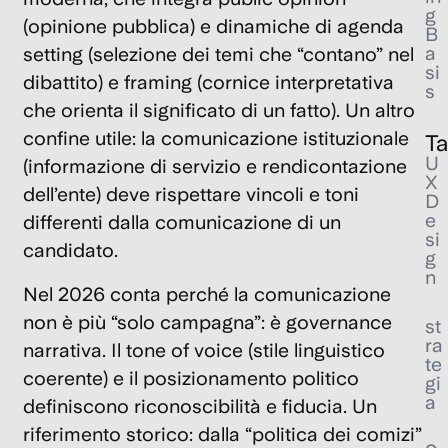
g
(opinione pubblica) e dinamiche di
agenda
B
a
setting
(selezione dei temi che “contano” nel
si
dibattito) e
framing
(cornice interpretativa
s
che orienta il significato di un fatto). Un altro
confine utile: la
comunicazione istituzionale
T
U
(informazione di servizio e rendicontazione
X
dell’ente) deve rispettare vincoli e toni
D
e
differenti dalla comunicazione di un
si
candidato.
g
n
Nel 2026 conta perché la comunicazione
non è più “solo campagna”: è governance
st
ra
narrativa. Il
tone of voice
(stile linguistico
te
coerente) e il posizionamento politico
gi
a
definiscono riconoscibilità e fiducia. Un
riferimento storico: dalla “politica dei comizi”