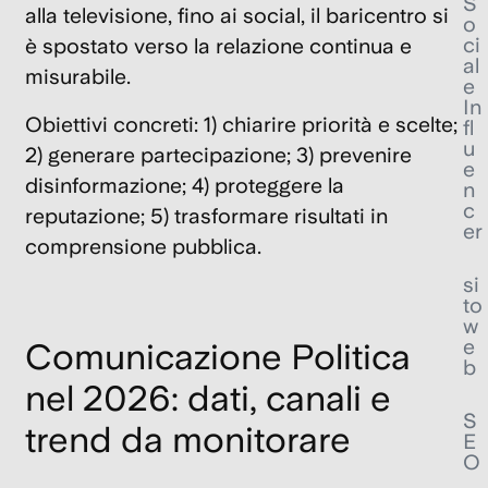
S
alla televisione, fino ai social, il baricentro si
o
ci
è spostato verso la relazione continua e
al
misurabile.
e
In
Obiettivi concreti
: 1) chiarire priorità e scelte;
fl
u
2) generare partecipazione; 3) prevenire
e
disinformazione; 4) proteggere la
n
c
reputazione; 5) trasformare risultati in
er
comprensione pubblica.
si
to
w
e
Comunicazione Politica
b
nel 2026: dati, canali e
S
trend da monitorare
E
O