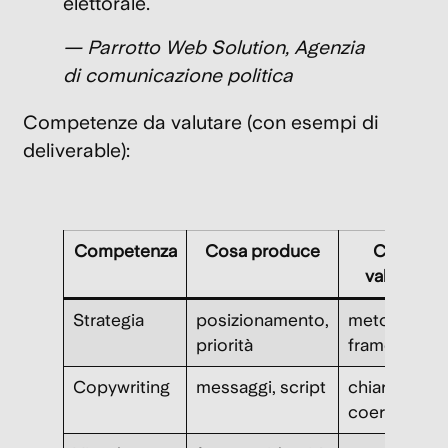
elettorale.
— Parrotto Web Solution, Agenzia
di comunicazione politica
Competenze da valutare (con esempi di
deliverable):
Competenza
Cosa produce
Come
valutarla
Strategia
posizionamento,
metodo e
priorità
framework
Copywriting
messaggi, script
chiarezza e
coerenza