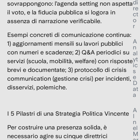
di
sovrappongono: l’
agenda setting
non aspetta
re
il voto, e la fiducia pubblica si logora in
ct
o
assenza di narrazione verificabile.
r
Esempi concreti di comunicazione continua:
A
1) aggiornamenti mensili su lavori pubblici
n
con numeri e scadenze; 2) Q&A periodici su
al
yt
servizi (scuola, mobilità, welfare) con risposte
ic
brevi e documentate; 3) protocollo di
crisis
s
e
communication
(gestione crisi) per incidenti,
D
disservizi, polemiche.
at
a
A
I 5 Pilastri di una Strategia Politica Vincente
I
n
Per costruire una presenza solida, è
el
M
necessario agire su cinque direttrici
ar