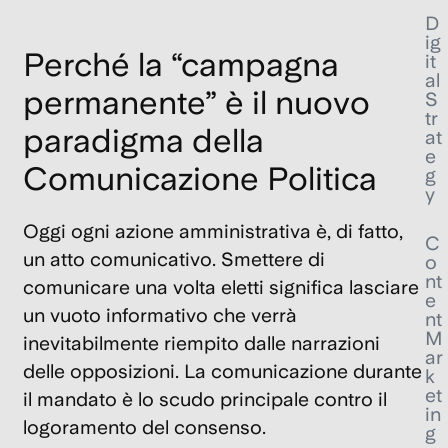
D
ig
Perché la “campagna
it
al
permanente” è il nuovo
S
tr
paradigma della
at
e
Comunicazione Politica
g
y
Oggi ogni azione amministrativa è, di fatto,
C
un atto comunicativo. Smettere di
o
nt
comunicare una volta eletti significa lasciare
e
un vuoto informativo che verrà
nt
M
inevitabilmente riempito dalle narrazioni
ar
delle opposizioni. La comunicazione durante
k
et
il mandato è lo scudo principale contro il
in
logoramento del consenso.
g