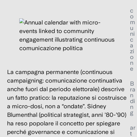
c
o
m
u
ni
c
a
zi
o
n
e
La
campagna permanente
(continuous
campaigning: comunicazione continuativa
B
anche fuori dal periodo elettorale) descrive
ra
n
un fatto pratico: la reputazione si costruisce
di
a micro-dosi, non a “ondate”. Sidney
n
g
Blumenthal (political strategist, anni ’80-’90)
ha reso popolare il concetto per spiegare
ar
perché governance e comunicazione si
t