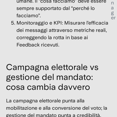
umane. Il “cosa facciamo” deve essere
n
a
sempre supportato dal “perché lo
g
facciamo”.
er
Monitoraggio e KPI: Misurare l’efficacia
dei messaggi attraverso metriche reali,
correggendo la rotta in base ai
Feedback ricevuti.
Campagna elettorale vs
gestione del mandato:
cosa cambia davvero
La
campagna elettorale
punta alla
mobilitazione e alla conversione del voto; la
gestione del mandato
punta a credibilità,