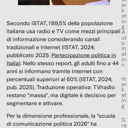
ar
k
et
in
Secondo ISTAT,
l’89,5%
della popolazione
g
italiana usa
radio e TV
come mezzi principali
A
ut
di informazione considerando canali
o
tradizionali e Internet (ISTAT, 2024;
m
at
pubblicato 2025:
Partecipazione politica in
io
Italia
). Nello stesso report, gli
adulti fino a 44
n
anni
si informano tramite
Internet
con
m
percentuali
superiori al 60%
(ISTAT, 2024;
ar
pub. 2025). Traduzione operativa: TV/radio
k
et
restano “massa”, ma digitale è decisivo per
in
segmentare e attivare.
g
Per la dimensione professionale, la “scuola
G
di comunicazione politica 2026” ha
re