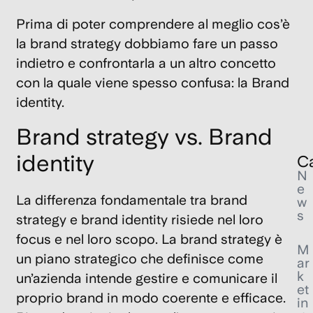
L’
ar
Prima di poter comprendere al meglio cos’è
ap
la brand strategy dobbiamo fare un passo
al
indietro e confrontarla a un altro concetto
Ma
con la quale viene spesso confusa:
la Brand
6
identity
.
Feb
202
Brand strategy vs. Brand
identity
Ca
N
e
La
differenza
fondamentale tra
brand
w
s
strategy e brand identity
risiede nel loro
focus e nel loro scopo. L
a brand strategy è
M
un piano strategico che definisce come
ar
k
un’azienda intende gestire e comunicare il
et
proprio brand in modo coerente e efficace.
in