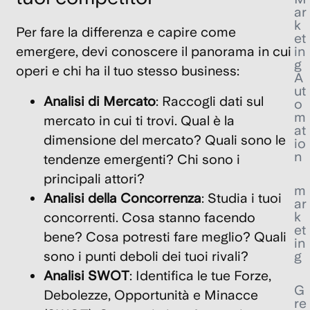
ar
k
Per fare la differenza e capire come
et
emergere, devi conoscere il panorama in cui
in
g
operi e chi ha il tuo stesso business:
A
ut
Analisi di Mercato
: Raccogli dati sul
o
m
mercato in cui ti trovi. Qual è la
at
dimensione del mercato? Quali sono le
io
n
tendenze emergenti? Chi sono i
principali attori?
m
Analisi della Concorrenza
: Studia i tuoi
ar
k
concorrenti. Cosa stanno facendo
et
bene? Cosa potresti fare meglio? Quali
in
sono i punti deboli dei tuoi rivali?
g
Analisi SWOT
: Identifica le tue Forze,
G
Debolezze, Opportunità e Minacce
re