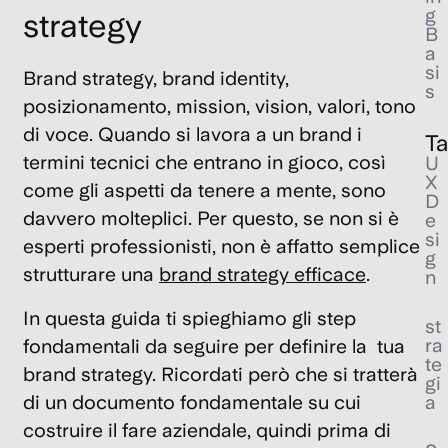
g
strategy
B
a
si
Brand strategy, brand identity,
s
posizionamento, mission, vision, valori, tono
di voce. Quando si lavora a un brand i
T
termini tecnici che entrano in gioco, così
U
X
come gli aspetti da tenere a mente, sono
D
davvero molteplici.
Per questo, se non si è
e
si
esperti professionisti, non è affatto semplice
g
strutturare una
brand strategy efficace
.
n
In questa guida ti spieghiamo gli step
st
ra
fondamentali da seguire per definire la tua
te
brand strategy. Ricordati però che si tratterà
gi
di un documento fondamentale su cui
a
costruire il fare aziendale, quindi prima di