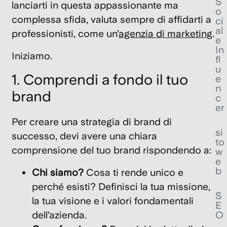
S
lanciarti in questa appassionante ma
o
complessa sfida, valuta sempre di affidarti a
ci
al
professionisti, come un’
agenzia di marketing
.
e
In
Iniziamo.
fl
u
1. Comprendi a fondo il tuo
e
n
brand
c
er
Per creare una
strategia di brand
di
si
successo, devi avere una chiara
to
comprensione del tuo brand rispondendo a:
w
e
b
Chi siamo?
Cosa ti rende unico e
perché esisti? Definisci la tua missione,
S
la tua visione e i valori fondamentali
E
dell’azienda.
O