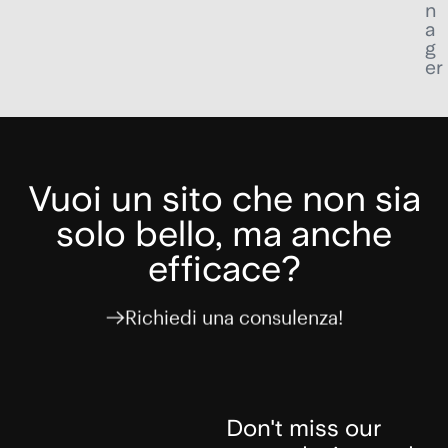
n
a
g
er
Vuoi un sito che non sia
solo bello, ma anche
efficace?
Richiedi una consulenza!
Don't miss our