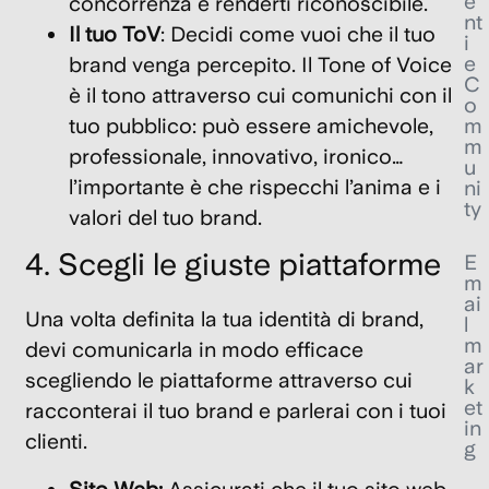
e
concorrenza e renderti riconoscibile.
nt
Il tuo ToV
: Decidi come vuoi che il tuo
i
e
brand venga percepito. Il Tone of Voice
C
è il tono attraverso cui comunichi con il
o
tuo pubblico: può essere amichevole,
m
m
professionale, innovativo, ironico…
u
l’importante è che rispecchi l’anima e i
ni
ty
valori del tuo brand.
4. Scegli le giuste piattaforme
E
m
ai
Una volta definita la tua
identità di brand
,
l
m
devi comunicarla in modo efficace
ar
scegliendo le piattaforme attraverso cui
k
et
racconterai il tuo brand e parlerai con i tuoi
in
clienti.
g