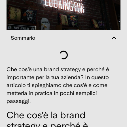
7
Mag
202
Tr
Sommario
Em
s
o
n
Che cos’è una
brand strategy
e perché è
s
u
importante per la tua azienda? In questo
st
articolo ti spieghiamo che cos’è e come
ne
metterla in pratica in pochi semplici
passaggi.
23
Feb
202
Che cos’è la brand
strategy e perché è