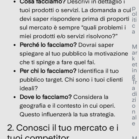
Cosa facciamo?
Descrivi in dettaglio i
p
tuoi prodotti o servizi. La domanda a cui
ol
devi saper rispondere prima di proporti
iti
c
sul mercato è sempre “quali problemi i
a
miei prodotti e/o servizi risolvono?”
Perché lo facciamo?
Dovrai saper
M
ar
spiegare al tuo pubblico la motivazione
k
che ti spinge a fare quel fai.
et
in
Per chi lo facciamo?
Identifica il tuo
g
pubblico target. Chi sono i tuoi clienti
Tr
a
ideali?
di
Dove lo facciamo?
Considera la
zi
geografia e il contesto in cui operi.
o
n
Questo influenzerà la tua strategia.
al
e
2. Conosci il tuo mercato e i
tuoi competitor
M