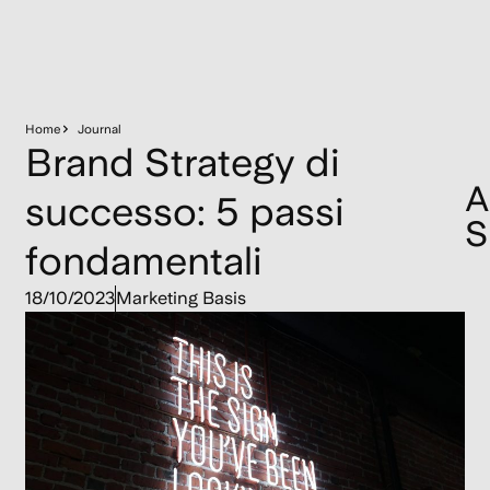
Home
Journal
Brand Strategy di
A
successo: 5 passi
S
fondamentali
C
18/10/2023
Marketing Basis
Po
Er
C
e
St
Vi