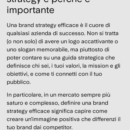
B
importante
Id
di
Una brand strategy efficace è il cuore di
s
qualsiasi azienda di successo. Non si tratta
5
(o non solo) di avere un logo accattivante o
co
uno slogan memorabile, ma piuttosto di
e
poter contare su una guida strategica che
e
definisce
chi sei, i tuoi valori, la mission e gli
p
obiettivi
, e come ti connetti con il tuo
di
da
pubblico.
c
In particolare, in un mercato sempre più
15
saturo e complesso, definire una brand
Nov
202
strategy efficace significa capire come
creare un’immagine positiva che differenzi il
tuo brand dai competitor.