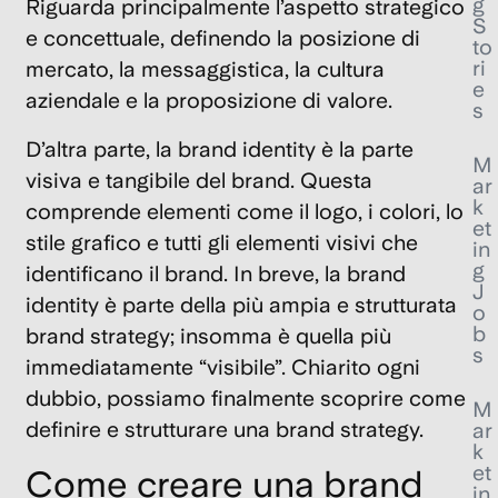
g
Riguarda principalmente l’aspetto strategico
S
e concettuale, definendo la posizione di
to
ri
mercato, la messaggistica, la cultura
e
aziendale e la proposizione di valore.
s
D’altra parte, la brand identity è la parte
M
visiva e tangibile del brand. Questa
ar
k
comprende elementi come il logo, i colori, lo
et
stile grafico e tutti gli elementi visivi che
in
g
identificano il brand.
In breve,
la brand
J
identity è parte della
più ampia e strutturata
o
b
brand strategy
; insomma è quella più
s
immediatamente “visibile”.
Chiarito ogni
dubbio, possiamo finalmente scoprire come
M
definire e strutturare una brand strategy.
ar
k
et
Come creare una brand
in