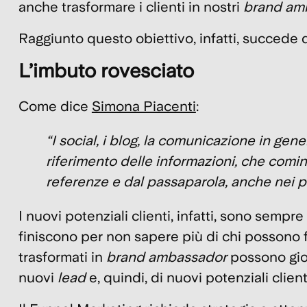
anche
trasformare i clienti in nostri
brand am
Raggiunto questo obiettivo, infatti, succede 
L’imbuto rovesciato
Come dice
Simona Piacenti
:
“I social, i blog, la comunicazione in g
riferimento delle
informazioni
, che comi
referenze e dal passaparola
, anche nei p
I nuovi potenziali clienti, infatti, sono semp
finiscono per non sapere più di chi possono fid
trasformati in
brand ambassador
possono gioc
nuovi
lead
e, quindi, di nuovi potenziali client