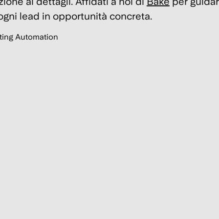
ione ai dettagli. Affidati a noi di
Bake
per guidare
 ogni lead in opportunità concreta.
ting Automation