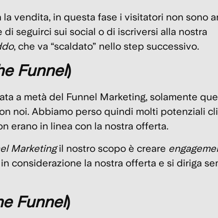
 la vendita, in questa fase
i visitatori non sono 
i seguirci sui social o di iscriversi alla nostra
ddo
, che va “scaldato” nello step successivo.
he Funnel
)
rrivata a metà del Funnel Marketing, solamente que
on noi. Abbiamo perso quindi molti potenziali cli
erano in linea con la nostra offerta.
el Marketing
il nostro scopo è
creare
engageme
 in considerazione la nostra offerta
e si diriga s
he Funnel
)