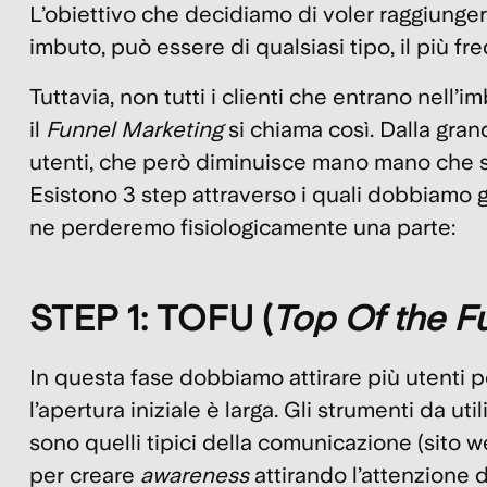
L’obiettivo che decidiamo di voler raggiungere
imbuto, può essere di qualsiasi tipo, il più fr
Tuttavia,
non tutti i clienti che entrano nell’i
il
Funnel Marketing
si chiama così. Dalla gran
utenti, che però diminuisce mano mano che si
Esistono 3 step attraverso i quali dobbiamo gu
ne perderemo fisiologicamente una parte:
STEP 1: TOFU (
Top Of the F
In questa fase dobbiamo
attirare più utenti p
l’apertura iniziale è larga. Gli strumenti da u
sono quelli tipici della comunicazione (sito w
per
creare
awareness
attirando l’attenzione de