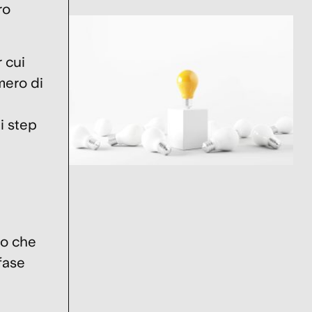
ro
r cui
mero di
i step
to che
 fase