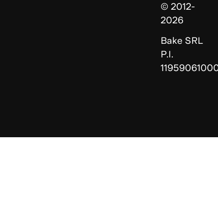
© 2012-
2026
Bake SRL
P.I.
1195906100