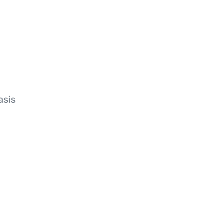
Servizi
Lavori
Journal
Contatti
asis