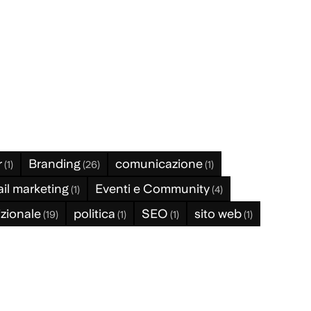
r
Branding
comunicazione
(1)
(26)
(1)
il marketing
Eventi e Community
(1)
(4)
zionale
politica
SEO
sito web
(19)
(1)
(1)
(1)