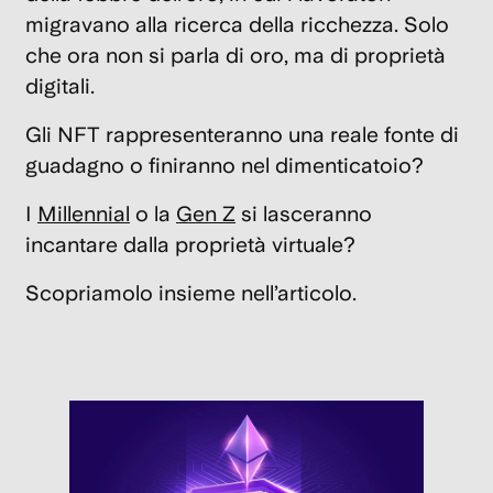
B
migravano alla ricerca della ricchezza. Solo
Id
che ora non si parla di oro, ma di proprietà
di
digitali.
s
Gli NFT rappresenteranno una reale fonte di
5
guadagno o finiranno nel dimenticatoio?
co
e
I
Millennial
o la
Gen Z
si lasceranno
e
incantare dalla proprietà virtuale?
p
di
Scopriamolo insieme nell’articolo.
da
c
15
Nov
202