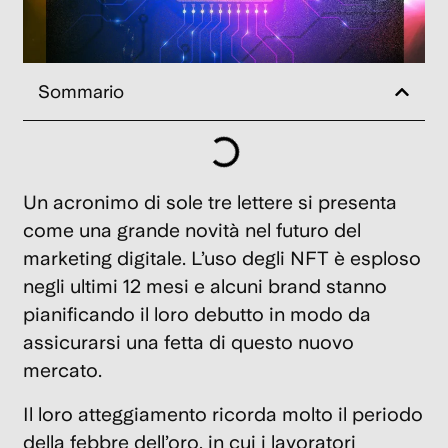
7
Mag
202
Sommario
Tr
Em
s
o
Un acronimo di sole tre lettere si presenta
n
come una grande novità nel futuro del
s
marketing digitale. L’uso degli NFT è esploso
u
negli ultimi 12 mesi e alcuni brand stanno
st
pianificando il loro debutto in modo da
ne
assicurarsi una fetta di questo nuovo
23
mercato.
Feb
202
Il loro atteggiamento ricorda molto il periodo
della febbre dell’oro, in cui i lavoratori