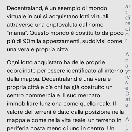
ar
Decentraland, è un esempio di mondo
t
virtuale in cui si acquistano lotti virtuali,
di
re
attraverso una criptovaluta dal nome
ct
“mama”. Questo mondo è costituito da poco
o
r
più di 90mila appezzamenti, suddivisi come
una vera e propria città.
A
n
Ogni lotto acquistato ha delle proprie
al
coordinate per essere identificato all’interno
yt
ic
della mappa. Decentraland è una vera e
s
propria città e c’è chi ha già costruito un
e
D
centro commerciale. Il suo mercato
at
immobiliare funziona come quello reale. Il
a
valore dei terreni è dato dalla posizione nella
A
mappa e come nella vita reale, un terreno in
I
periferia costa meno di uno in centro. Un
n