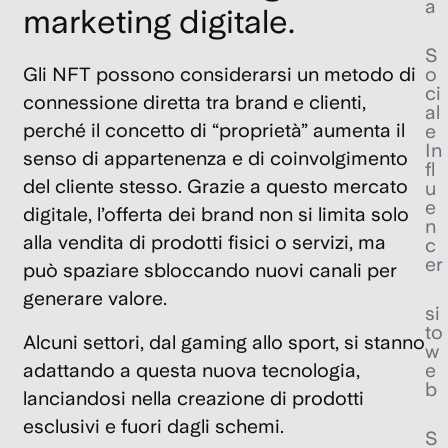
a
marketing digitale.
S
o
Gli NFT possono considerarsi un metodo di
ci
connessione diretta tra brand e clienti,
al
perché il concetto di “proprietà” aumenta il
e
In
senso di appartenenza e di coinvolgimento
fl
del cliente stesso. Grazie a questo mercato
u
e
digitale,
l’offerta dei brand non si limita solo
n
alla vendita di prodotti fisici o servizi
, ma
c
er
può spaziare sbloccando nuovi canali per
generare valore.
si
to
Alcuni settori, dal gaming allo sport, si stanno
w
e
adattando a questa nuova tecnologia,
b
lanciandosi nella creazione di prodotti
esclusivi e fuori dagli schemi.
S