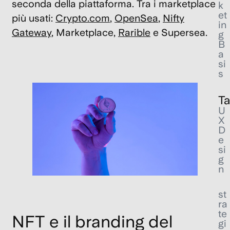
seconda della piattaforma. Tra i marketplace
k
et
più usati:
Crypto.com
,
OpenSea
,
Nifty
in
Gateway
, Marketplace,
Rarible
e Supersea.
g
B
a
si
s
T
U
X
D
e
si
g
n
st
ra
te
NFT e il branding del
gi