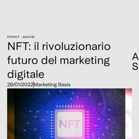
Home
Journal
NFT: il rivoluzionario
A
futuro del marketing
S
digitale
C
28/01/2022
Marketing Basis
Po
Er
C
e
St
Vi