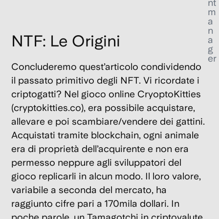
nt
m
a
n
NTF: Le Origini
a
g
er
Concluderemo quest’articolo condividendo
il passato primitivo degli NFT. Vi ricordate i
criptogatti? Nel gioco online CryoptoKitties
(cryptokitties.co), era possibile acquistare,
allevare e poi scambiare/vendere dei gattini.
Acquistati tramite blockchain, ogni animale
era di proprietà dell’acquirente e non era
permesso neppure agli sviluppatori del
gioco replicarli in alcun modo. Il loro valore,
variabile a seconda del mercato, ha
raggiunto cifre pari a 170mila dollari. In
poche parole, un Tamagotchi in criptovalute.