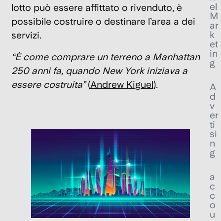
el
lotto può essere affittato o rivenduto, è
M
possibile costruire o destinare l’area a dei
ar
k
servizi.
et
in
“È come comprare un terreno a Manhattan
g
250 anni fa, quando New York iniziava a
essere costruita”
(
Andrew Kiguel
).
A
d
v
er
ti
si
n
g
a
c
c
o
u