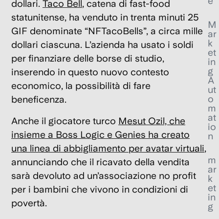
e
dollari.
Taco Bell
, catena di fast-food
statunitense, ha venduto in trenta minuti
25
M
GIF denominate “NFTacoBells”
, a circa mille
ar
k
dollari ciascuna. L’azienda ha usato i soldi
et
per finanziare delle borse di studio,
in
g
inserendo in questo nuovo contesto
A
economico, la possibilità di fare
ut
o
beneficenza.
m
at
Anche il giocatore turco
Mesut Ozil, che
io
insieme a Boss Logic e Genies
ha creato
n
una linea di abbigliamento per avatar virtuali
,
m
annunciando che il ricavato della vendita
ar
sarà devoluto ad un’associazione no profit
k
et
per i bambini che vivono in condizioni di
in
povertà.
g