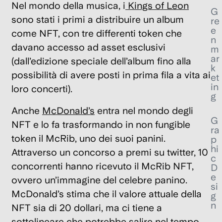
Nel mondo della musica, i
Kings of Leon
G
sono stati
i primi a distribuire un album
re
e
come NFT
, con tre differenti token che
n
davano accesso ad asset esclusivi
m
ar
(dall’edizione speciale dell’album fino alla
k
possibilità di avere posti in prima fila a vita ai
et
in
loro concerti).
g
Anche
McDonald’s
entra nel mondo degli
G
NFT e lo fa trasformando in non fungible
ra
token il McRib, uno dei suoi panini.
p
hi
Attraverso un concorso a premi su twitter, 10
c
concorrenti hanno ricevuto il
McRib NFT
,
D
e
ovvero un’immagine del celebre panino.
si
McDonald’s stima che il valore attuale della
g
n
NFT sia di 20 dollari, ma ci tiene a
sottolineare che potrebbe salire nel tempo.