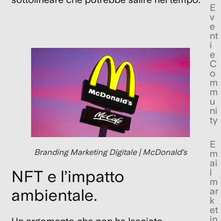
E
v
e
nt
i
e
C
o
m
m
u
ni
ty
E
Branding Marketing Digitale | McDonald’s
m
ai
l
NFT e l’impatto
m
ar
ambientale.
k
et
in