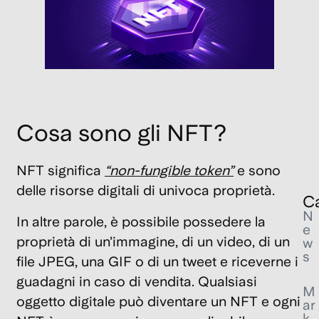
B
St
di
s
5
pa
fo
Cosa sono gli NFT?
18
Ott
202
NFT significa
“non-fungible token”
e sono
delle
risorse digitali di univoca proprietà.
Ca
N
In altre parole,
è possibile possedere la
e
proprietà di un’immagine, di un video, di un
w
s
file JPEG, una GIF o di un tweet e riceverne i
guadagni in caso di vendita.
Qualsiasi
M
oggetto digitale
può diventare un NFT e ogni
ar
k