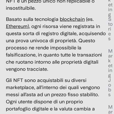
NFT è un pezzo unico non replicabile o
et
insostituibile.
in
g
S
Basato sulla tecnologia
blockchain
(es.
to
Ethereum
),
ogni risorsa viene registrata in
ri
questa sorta di registro digitale, acquisendo
e
s
una prova univoca di proprietà.
Questo
processo ne rende impossibile la
M
falsificazione, in quanto tutte le transazioni
ar
k
che ruotano intorno alle proprietà digitali
et
vengono tracciate.
in
g
J
Gli NFT sono acquistabili su diversi
o
marketplace
, all’interno dei quali vengono
b
s
messi all’asta ad un prezzo fisso stabilito.
Ogni utente dispone di un proprio
M
portafoglio digitale e la valuta cambia a
ar