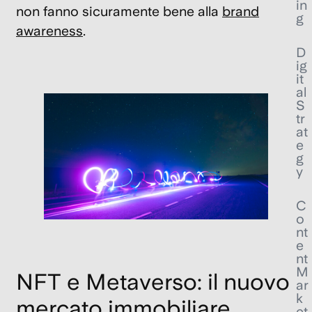
in
non fanno sicuramente bene alla
brand
g
awareness
.
D
ig
it
al
S
tr
at
e
g
y
C
o
nt
e
nt
M
NFT e Metaverso: il nuovo
ar
k
mercato immobiliare.
et