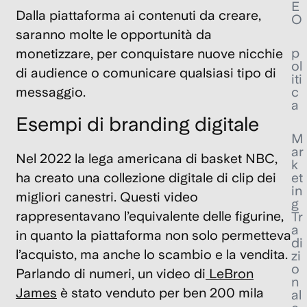
E
Dalla piattaforma ai contenuti da creare,
O
saranno molte le opportunità da
p
monetizzare, per conquistare nuove nicchie
ol
di audience o comunicare qualsiasi tipo di
iti
c
messaggio.
a
Esempi di branding digitale
M
ar
Nel 2022 la lega americana di basket NBC,
k
et
ha creato una
collezione digitale di clip dei
in
migliori canestri.
Questi video
g
rappresentavano l’equivalente delle figurine,
Tr
a
in quanto la piattaforma non solo permetteva
di
l’acquisto, ma anche lo scambio e la vendita.
zi
o
Parlando di numeri, un video di
LeBron
n
James
è stato venduto per ben 200 mila
al