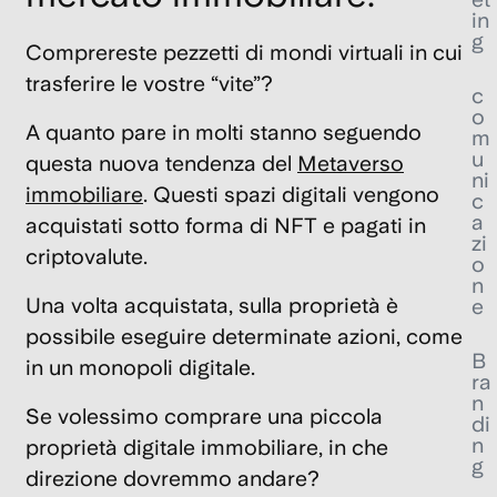
in
g
Comprereste pezzetti di mondi virtuali in cui
trasferire le vostre “vite”?
c
o
A quanto pare in molti stanno seguendo
m
u
questa nuova tendenza del
Metaverso
ni
immobiliare
. Questi spazi digitali vengono
c
a
acquistati sotto forma di NFT e pagati in
zi
criptovalute.
o
n
Una volta acquistata, sulla proprietà è
e
possibile eseguire determinate azioni, come
B
in un monopoli digitale.
ra
n
Se volessimo comprare una piccola
di
n
proprietà digitale immobiliare, in che
g
direzione dovremmo andare?