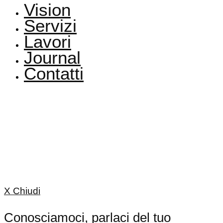
Vision
Servizi
Lavori
Journal
Contatti
Seguici su
Instagram
,
Facebook
,
X
,
Linkedin
Via Suvereto, 187
00139 Roma, Italia
+39 06 888 05 627
info@bakeagency.it
X Chiudi
Conosciamoci, parlaci del tuo