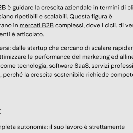
 è guidare la crescita aziendale in termini di cli
iano ripetibili e scalabili. Questa figura è
rano in
mercati B2B
complessi, dove i cicli. di v
nti è articolato.
ersi: dalle
startup
che cercano di scalare rapida
ttimizzare le performance del marketing ed allin
ri come
tecnologia
, software
SaaS
, servizi profess
ra, perché la crescita sostenibile richiede compe
k
leta autonomia: il suo lavoro è strettamente