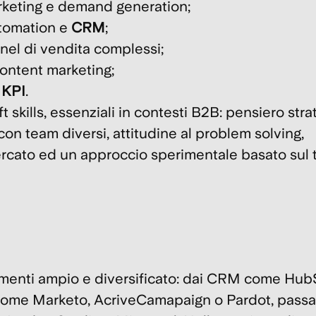
rketing e demand generation;
utomation e
CRM
;
nel di vendita complessi;
ontent marketing;
i
KPI
.
 skills, essenziali in contesti B2B: pensiero stra
con team diversi, attitudine al problem solving,
 mercato ed un approccio sperimentale basato sul 
rumenti ampio e diversificato: dai CRM come Hub
e come Marketo, AcriveCamapaign o Pardot, pass