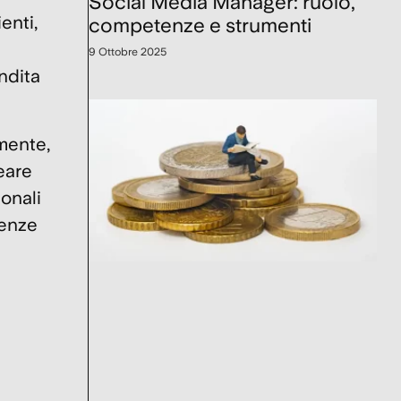
Social Media Manager: ruolo,
enti,
competenze e strumenti
9 Ottobre 2025
endita
mente,
eare
ionali
tenze