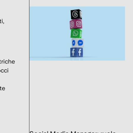
i,
triche
occi
te