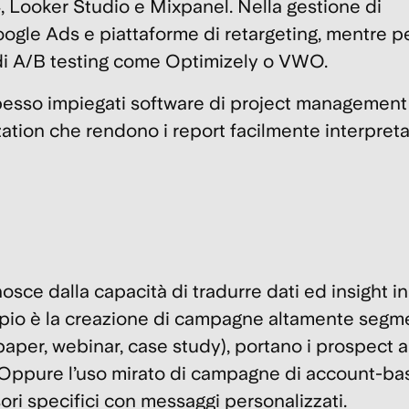
, Looker Studio e Mixpanel. Nella gestione di
ogle Ads
e piattaforme di retargeting, mentre p
di
A/B testing
come
Optimizely
o
VWO
.
 spesso impiegati software di project managemen
zation che rendono i report facilmente interpretab
ce dalla capacità di tradurre dati ed insight in
mpio è la creazione di campagne altamente segm
aper, webinar, case study), portano i prospect a 
. Oppure l’uso mirato di campagne di account-b
ri specifici con messaggi personalizzati.