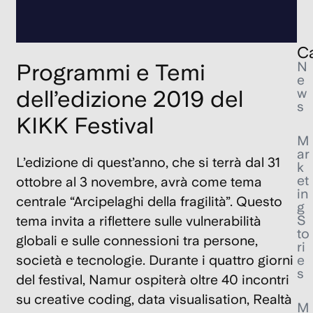
Dic
202
Ca
N
Programmi e Temi
e
w
dell’edizione 2019 del
s
KIKK Festival
M
ar
L’edizione di quest’anno, che si terrà dal 31
k
et
ottobre al 3 novembre, avrà come tema
in
centrale
“Arcipelaghi della fragilità”
. Questo
g
S
tema invita a riflettere sulle vulnerabilità
to
globali e sulle connessioni tra persone,
ri
e
società e tecnologie. Durante i quattro giorni
s
del festival, Namur ospiterà oltre 40 incontri
su
creative coding
,
data visualisation
,
Realtà
M