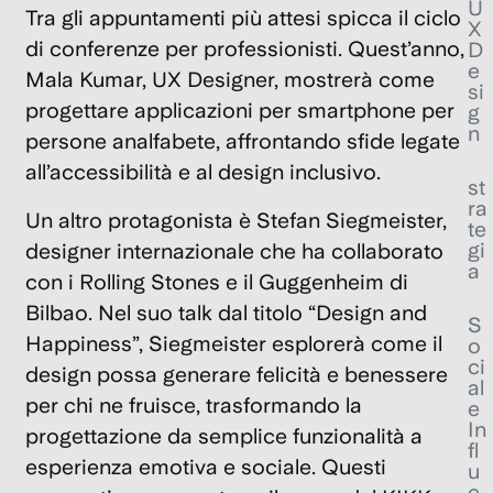
U
Tra gli appuntamenti più attesi spicca il ciclo
X
di conferenze per professionisti. Quest’anno,
D
e
Mala Kumar
, UX Designer, mostrerà come
si
progettare applicazioni per smartphone per
g
n
persone analfabete, affrontando sfide legate
all’accessibilità e al design inclusivo.
st
ra
Un altro protagonista è
Stefan Siegmeister
,
te
gi
designer internazionale che ha collaborato
a
con i Rolling Stones e il Guggenheim di
Bilbao. Nel suo talk dal titolo
“Design and
S
Happiness”
, Siegmeister esplorerà come il
o
ci
design possa generare felicità e benessere
al
per chi ne fruisce, trasformando la
e
In
progettazione da semplice funzionalità a
fl
esperienza emotiva e sociale. Questi
u
e