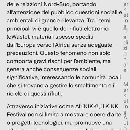
ar
delle relazioni Nord-Sud, portando
k
all’attenzione del pubblico questioni sociali e
et
in
ambientali di grande rilevanza. Tra i temi
g
principali vi è quello dei rifiuti elettronici
Tr
(eWaste), materiali spesso spediti
a
di
dall’Europa verso l’Africa senza adeguate
zi
precauzioni. Questo fenomeno non solo
o
n
comporta gravi rischi per l’ambiente, ma
al
genera anche conseguenze sociali
e
significative, interessando le comunità locali
M
che si trovano a gestire lo smaltimento e il
ar
riciclo di questi rifiuti.
k
et
in
Attraverso iniziative come
AfriKIKK!
, il KIKK
g
Festival non si limita a mostrare opere d’arte
A
o progetti tecnologici, ma promuove una
ut
o