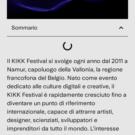
202
Re
Sommario
c
l’
c
di
Il
KIKK Festival
si svolge ogni anno dal 2011 a
B
Namur, capoluogo della Vallonia, la regione
2
francofona del Belgio. Nato come evento
Feb
202
dedicato alle culture digitali e creative, il
KIKK Festival
è rapidamente cresciuto fino a
diventare un punto di riferimento
Pa
internazionale, capace di attrarre artisti,
c
designer, scienziati, sviluppatori e
r
imprenditori da tutto il mondo. L’interesse
u