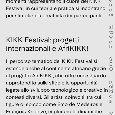
momenti rappresentano il cuore del
KIKK
n
Festival
, in cui teoria e pratica si incontrano
c
er
per stimolare la creatività dei partecipanti.
si
to
w
KIKK Festival: progetti
e
b
internazionali e AfriKIKK!
S
Il percorso tematico del
KIKK Festival
si
E
estende anche al continente africano grazie
O
al progetto AfriKIKK!, che offre uno sguardo
p
approfondito sulle sfide e le opportunità
ol
legate allo sviluppo tecnologico e creativo in
iti
c
contesti diversi. Gli artisti coinvolti, tra cui
a
figure di spicco come
Emo de Medeiros
e
François Knoetze
, esplorano le dinamiche
M