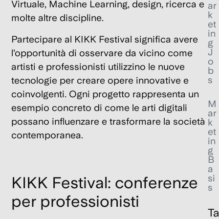
Virtuale
,
Machine Learning
, design, ricerca e
ar
k
molte altre discipline.
et
in
Partecipare al
KIKK Festival
significa avere
g
J
l’opportunità di osservare da vicino come
o
artisti e professionisti utilizzino le nuove
b
s
tecnologie per creare opere innovative e
coinvolgenti. Ogni progetto rappresenta un
M
esempio concreto di come le arti digitali
ar
possano influenzare e trasformare la società
k
et
contemporanea.
in
g
B
a
si
KIKK Festival: conferenze
s
per professionisti
T