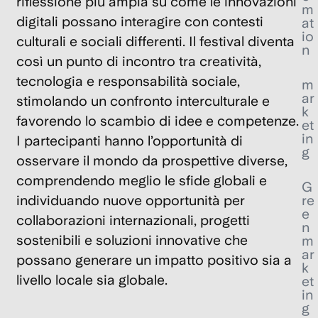
riflessione più ampia su come le innovazioni
m
digitali possano interagire con contesti
at
io
culturali e sociali differenti. Il festival diventa
n
così un punto di incontro tra creatività,
tecnologia e responsabilità sociale,
m
ar
stimolando un confronto interculturale e
k
favorendo lo scambio di idee e competenze.
et
in
I partecipanti hanno l’opportunità di
g
osservare il mondo da prospettive diverse,
comprendendo meglio le sfide globali e
G
re
individuando nuove opportunità per
e
collaborazioni internazionali, progetti
n
sostenibili e soluzioni innovative che
m
ar
possano generare un impatto positivo sia a
k
livello locale sia globale.
et
in
g