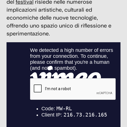
del
festival
risiede nelle numerose
br
implicazioni artistiche, culturali ed
il
economiche delle nuove tecnologie,
c
offrendo uno spazio unico di riflessione e
Ki
sperimentazione.
6
Dic
202
Gi
S
la
c
s
di
Ba
19