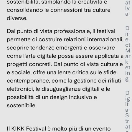
sostenibilità, stimolando la creatività e
at
iv
consolidando le connessioni tra culture
a
diverse.
D
Dal punto di vista professionale, il festival
ir
e
permette di costruire relazioni internazionali,
ct
scoprire tendenze emergenti e osservare
M
come l’arte digitale possa essere applicata a
ar
k
progetti concreti. Dal punto di vista culturale
et
e sociale, offre una lente critica sulle sfide
in
g
contemporanee, come la gestione dei rifiuti
elettronici, le disuguaglianze digitali e le
D
possibilità di un design inclusivo e
ig
it
sostenibile.
al
S
tr
at
Il
KIKK Festival
è molto più di un evento