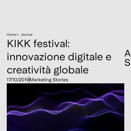
Home
Journal
KIKK festival:
A
innovazione digitale e
S
creatività globale
Gu
17/10/2019
Marketing Stories
Ma
e
da
gr
b
14
Mar