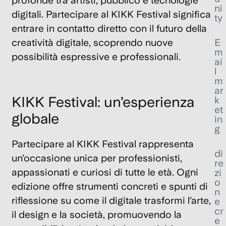
profonde tra artisti, pubblico e tecnologie
ni
digitali. Partecipare al
KIKK Festival
significa
ty
entrare in contatto diretto con il futuro della
E
creatività digitale, scoprendo nuove
m
possibilità espressive e professionali.
ai
l
m
ar
KIKK Festival: un’esperienza
k
et
globale
in
g
Partecipare al
KIKK Festival
rappresenta
di
un’occasione unica per professionisti,
re
appassionati e curiosi di tutte le età. Ogni
zi
o
edizione offre strumenti concreti e spunti di
n
riflessione su come il digitale trasformi l’arte,
e
cr
il design e la società, promuovendo la
e