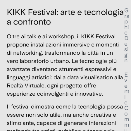
G
KIKK Festival: arte e tecnologia
ra
a confronto
p
hi
c
Oltre ai talk e ai workshop, il
KIKK Festival
D
e
propone installazioni immersive e momenti
si
di networking, trasformando la città in un
g
n
vero laboratorio urbano. Le tecnologie più
avanzate diventano strumenti espressivi e
E
linguaggi artistici: dalla
data visualisation
alla
v
Realtà Virtuale
, ogni progetto offre
e
nt
esperienze coinvolgenti e innovative.
i
e
Il festival dimostra come la tecnologia possa
C
o
essere non solo utile, ma anche creativa e
m
stimolante, capace di generare interazioni
m
u