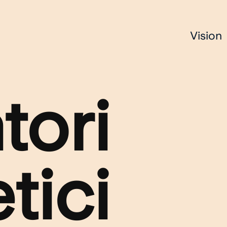
Vision
tori
tici