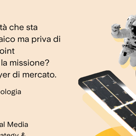
tà che sta
aico ma priva di
oint
 la missione?
er di mercato.
ologia
ial Media
ategy &